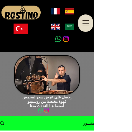
صنع في تركيا
إحصل على عرض سعر لمحمص
قهوة مختصة من روستينو
اضغط هنا للتحدث معنا
منشور