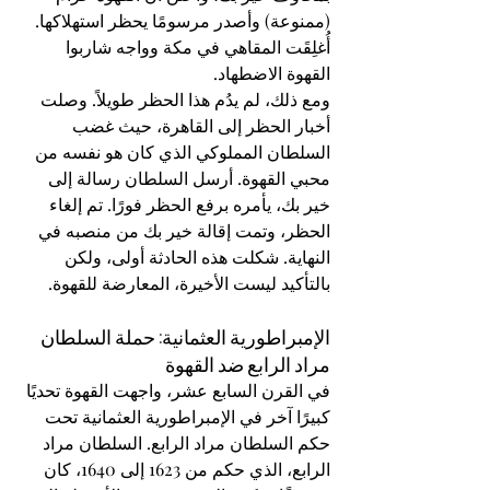
(ممنوعة) وأصدر مرسومًا يحظر استهلاكها. 
أُغلِقَت المقاهي في مكة وواجه شاربوا 
القهوة الاضطهاد.
ومع ذلك، لم يدُم هذا الحظر طويلاً. وصلت 
أخبار الحظر إلى القاهرة، حيث غضب 
السلطان المملوكي الذي كان هو نفسه من 
محبي القهوة. أرسل السلطان رسالة إلى 
خير بك، يأمره برفع الحظر فورًا. تم إلغاء 
الحظر، وتمت إقالة خير بك من منصبه في 
النهاية. شكلت هذه الحادثة أولى، ولكن 
بالتأكيد ليست الأخيرة، المعارضة للقهوة.
الإمبراطورية العثمانية: حملة السلطان 
مراد الرابع ضد القهوة
في القرن السابع عشر، واجهت القهوة تحديًا 
كبيرًا آخر في الإمبراطورية العثمانية تحت 
حكم السلطان مراد الرابع. السلطان مراد 
الرابع، الذي حكم من 1623 إلى 1640، كان 