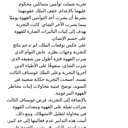
تجربة شملت توأمين متماثلين محكوم 
عليهما بالإعدام. خفف الملك عقوبتهما 
بشرط أن يشرب أحد التوأمين القهوة يوميًا 
بينما يشرب الآخر الشاي. كانت التجربة 
تهدف إلى إثبات التأثيرات الضارة للقهوة 
على جسم الإنسان.
على عكس توقعات الملك، لم تدعم نتائج 
التجربة وجهات نظره. عاش التوأم الذي 
شرب القهوة فترة أطول من شقيقه الذي 
شرب الشاي، متفوقًا على الأطباء الذين 
أجروا التجربة وعلى الملك غوستاف الثالث 
نفسه. أصبحت التجربة حكاية شعبية في 
السويد، توضح عبثية محاولات إثبات مخاطر 
القهوة المزعومة.
بالإضافة إلى التجربة، فرض غوستاف الثالث 
ضرائب ثقيلة على القهوة ومعدات القهوة 
في محاولة لتقليل الاستهلاك. ومع ذلك، 
أثبتت هذه التدابير عدم فعاليتها إلى حد كبير، 
حيث استمر الناس في شرب القهوة على 