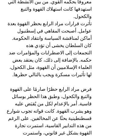
معروفًا بحكمه القوي. من بين الأنشطة التي 
استهدفها كانت استهلاك القهوة والتبغ 
والكحول.
تأثرت قرارات مراد الرابع بحظر القهوة بعدة 
عوامل. أصبحت المقاهي في إسطنبول 
أماكن لمناقشة السياسة وانتقاد الحكومة. 
كان السلطان يخشى أن تؤدي هذه 
التجمعات إلى الاضطرابات والمؤامرات ضد 
حكمه. بالإضافة إلى ذلك، كان يعتقد بعض 
العلماء الإسلاميين أن القهوة، مثل الكحول، 
لها تأثيرات مسكرة ويجب بالتالي حظرها.
فرض مراد الرابع حظرًا صارمًا على القهوة 
والتبغ والكحول، وطبق هذا الحظر بوسائل 
قاسية. أمر بالإعدام لكل من يُقبَض عليه 
وهو يشرب القهوة. كانت قواته تجوب شوارع 
قسطنطينية بحثًا عن المخالفين. على الرغم 
من هذه التدابير القاسية، استمرت تجارة 
القهوة بشكل غير قانوني، واستمرت 