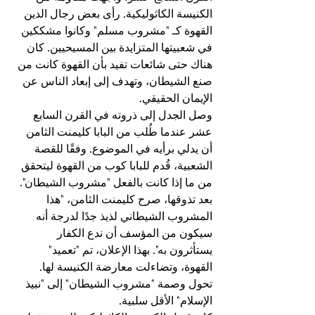
الكنيسة الكاثوليكية. رأى بعض رجال الدين 
القهوة كـ "مشروب مسلم" وكانوا مشككين 
في شعبيتها المتزايدة بين المسيحيين. كان 
هناك حتى شائعات تفيد بأن القهوة كانت من 
صنع الشيطان، وتهدف إلى إبعاد الناس عن 
الإيمان الحقيقي.
وصل الجدل إلى ذروته في القرن السابع 
عشر عندما طُلب من البابا كليمنت الثامن 
أن يدلي برأيه في الموضوع. وفقًا للقصة 
الشعبية، قُدم للبابا كوب من القهوة ليتحقق 
من ما إذا كانت بالفعل "مشروب الشيطان". 
بعد تذوقها، صرح كليمنت الثامن، "هذا 
المشروب الشيطاني لذيذ جدًا لدرجة أنه 
سيكون من المؤسف أن ندع الكفار 
يستأثرون به". بهذا الإعلان، تم "تعميد" 
القهوة، وتضاءلت معارضة الكنيسة لها. 
تحول وصمة "مشروب الشيطان" إلى "نبيذ 
الإسلام" الأقل سلبية.