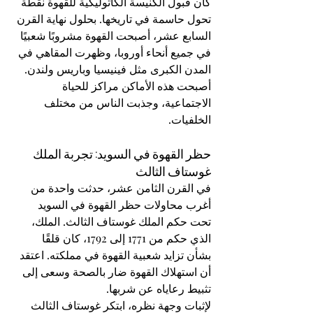
كان قبول الكنيسة الكاثوليكية للقهوة نقطة 
تحول حاسمة في تاريخها. بحلول نهاية القرن 
السابع عشر، أصبحت القهوة مشروبًا شعبيًا 
في جميع أنحاء أوروبا، وظهرت المقاهي في 
المدن الكبرى مثل فينيسيا وباريس ولندن. 
أصبحت هذه الأماكن مراكز للحياة 
الاجتماعية، وجذبت الناس من مختلف 
الخلفيات.
حظر القهوة في السويد: تجربة الملك 
غوستاف الثالث
في القرن الثامن عشر، حدثت واحدة من 
أغرب محاولات حظر القهوة في السويد 
تحت حكم الملك غوستاف الثالث. الملك، 
الذي حكم من 1771 إلى 1792، كان قلقًا 
بشأن تزايد شعبية القهوة في مملكته. اعتقد 
أن استهلاك القهوة ضار بالصحة وسعى إلى 
تثبيط رعاياه عن شربها.
لإثبات وجهة نظره، ابتكر غوستاف الثالث 