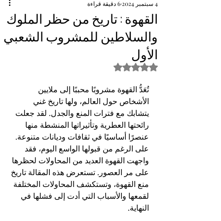
4 سبتمبر 2024
6 دقيقة قراءة
القهوة : تاريخ من حظر الملوك
والسلاطين للمشروب الشعبي
الأول
تم التقييم بـ ليس رقمًا من أصل 5 نجوم.
تُعَدُّ القهوة مشروبًا محببًا إلى ملايين 
الأشخاص حول العالم، ولها تاريخ غني 
يتشابك مع فترات المنع والجدل. لقد جعلت 
رائحتها العطرية وتأثيراتها المنشطة منها 
عنصرًا أساسيًا في ثقافات وديانات متنوعة. 
على الرغم من قبولها الواسع اليوم، فقد 
واجهت القهوة العديد من المحاولات لحظرها 
على مر العصور. تستعرض هذه المقالة تاريخ 
منع القهوة، وتستكشف المحاولات المختلفة 
لقمعها والأسباب التي أدت إلى فشلها في 
النهاية.