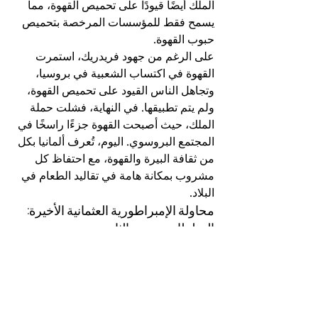
الملك أيضًا قيودًا على تحميص القهوة، مما 
يسمح فقط للمؤسسات المرخصة بتحميص 
حبوب القهوة.
على الرغم من جهود فريدريك، استمرت 
القهوة في اكتساب الشعبية في بروسيا، 
وتجاهل الناس القيود على تحميص القهوة، 
ولم يتم تطبيقها. في النهاية، فشلت حملة 
الملك، حيث أصبحت القهوة جزءًا راسخًا في 
المجتمع البروسوي. اليوم، تُعرف ألمانيا بكل 
من ثقافة البيرة والقهوة، مع احتفاظ كل 
مشروب بمكانة هامة في تقاليد الطعام في 
البلاد.
محاولة الإمبراطورية العثمانية الأخيرة: 
السلطان محمود الثاني
حدثت محاولة ملحوظة أخرى لحظر القهوة 
في الإمبراطورية العثمانية في أوائل القرن 
التاسع عشر تحت حكم السلطان محمود 
الثاني. مثل سلفه مراد الرابع، كان محمود 
الثاني قلقًا من إمكانية حدوث اضطرابات 