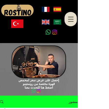
صنع في تركيا
إحصل على عرض سعر لمحمص
قهوة مختصة من روستينو
اضغط هنا للتحدث معنا
منشور