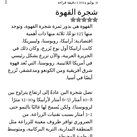
31 يوليو 2024
1 دقيقة قراءة
شجرة القهوة
تم التقييم بـ ليس رقمًا من أصل 5 نجوم.
القهوة هي بذور ثمرة شجرة القهوة، وتوجد 
منها 125 نوعًا، ثلاثة منها ذات أهمية 
اقتصادية: أرابيكا، روبوستا، وليبيريكا.
كانت أرابيكا أول نوع يُزرع، وكان ذلك في 
الجزيرة العربية، والآن تزرع بشكل رئيسي 
في أمريكا اللاتينية. روبوستا، التي تُعد قهوة 
شرق أفريقية ومن الكونغو ومدغشقر، تُزرع 
أيضًا في آسيا.
تصل شجرة البن عادةً إلى ارتفاع يتراوح بين 
8-10 أمتار (5-6 أمتار لأرابيكا و10-12 مترًا 
لروبوستا)، ولكن يُسمح لها غالبًا بالنمو حتى 
2-3 أمتار بسبب تقنيات الزراعة. من 
الضروري توافر ظروف معينة للزراعة مثل 
المنطقة المدارية، التربة البركانية، ومتوسط 
الرطوبة المحيطة.