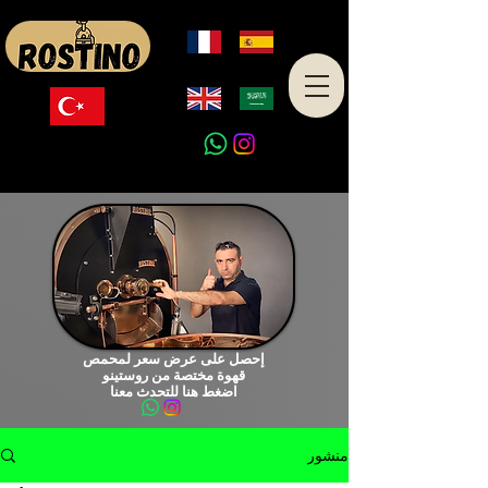
صنع في تركيا
إحصل على عرض سعر لمحمص
قهوة مختصة من روستينو
اضغط هنا للتحدث معنا
منشور