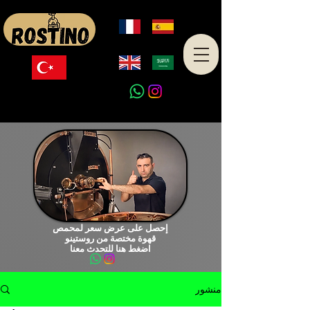
صنع في تركيا
إحصل على عرض سعر لمحمص
قهوة مختصة من روستينو
اضغط هنا للتحدث معنا
منشور