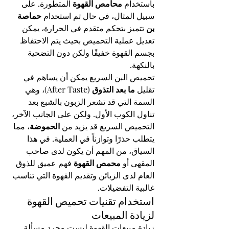
باستخدام 
محامص القهوة
 المتطورة. على 
سبيل المثال، في حال تم استخدام 
حماصة 
بن
 تتميز بتحكم متقدم في الحرارة، يمكن 
تعديل عملية التحميص بحيث يتم الاحتفاظ 
بجسم القهوة خفيفًا ولكن دون التضحية 
بالنكهة.
تحميص البن السريع يمكن أن يساهم في 
تقليل 
ما بعد التذوق
 (After Taste)، وهي 
السمة التي قد تشعر الزبون بالشبع بعد 
تناول الكوب الأول. ولكن على الجانب الآخر، 
التحميص السريع قد يزيد من 
الحموضة
، مما 
يتطلب حذرًا وتوازناً في العملية. في هذا 
السياق، من المهم أن يكون لدى صاحب 
المقهى أو 
محمص القهوة
 فهم عميق للذوق 
العام لدى الزبائن وتقديم القهوة التي تناسب 
غالبية التفضيلات.
استخدام تقنيات تحميص القهوة 
لزيادة المبيعات
زيادة مبيعات القهوة ليست مجرد مسألة 