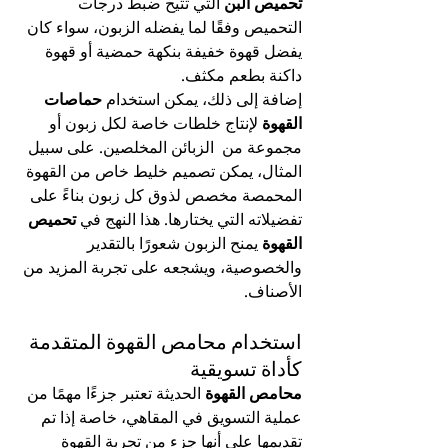
تحميص البن
 التي تتيح ضبط درجات 
التحميص وفقًا لما يفضله الزبون، سواء كان 
يفضل قهوة خفيفة بنكهة حمضية أو قهوة 
داكنة بطعم مكثف.
إضافة إلى ذلك، يمكن استخدام 
حماصات 
القهوة
 لإنتاج خلطات خاصة لكل زبون أو 
مجموعة من  الزبائن المخلصين. على سبيل 
المثال، يمكن تصميم خليط خاص من القهوة 
المحمصة مخصص لذوق كل زبون بناءً على 
تفضيلاته التي يختارها. هذا النهج في 
تحميص 
القهوة
 يمنح الزبون شعورًا بالتقدير 
والخصوصية، ويشجعه على تجربة المزيد من 
الأصناف.
استخدام محامص القهوة المتقدمة 
كأداة تسويقية
محامص القهوة
 الحديثة تعتبر جزءًا مهمًا من 
عملية التسويق في المقاهي، خاصة إذا تم 
تقديمها على أنها جزء من تجربة القهوة 