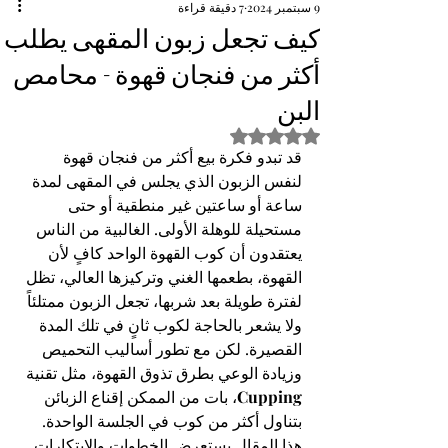
9 سبتمبر 2024
7 دقيقة قراءة
كيف تجعل زبون المقهى يطلب
أكثر من فنجان قهوة - محامص
البن
تم التقييم بـ ليس رقمًا من أصل 5 نجوم.
قد تبدو فكرة بيع أكثر من فنجان قهوة 
لنفس الزبون الذي يجلس في المقهى لمدة 
ساعة أو ساعتين غير منطقية أو حتى 
مستحيلة للوهلة الأولى. الغالبية من الناس 
يعتقدون أن كوب القهوة الواحد كافٍ لأن 
القهوة، بطعمها الغني وتركيزها العالي، تظل 
لفترة طويلة بعد شربها، تجعل الزبون ممتلئاً 
ولا يشعر بالحاجة لكوب ثانٍ في تلك المدة 
القصيرة. لكن مع تطور أساليب التحميص 
وزيادة الوعي بطرق تذوق القهوة، مثل تقنية 
Cupping
، بات من الممكن إقناع الزبائن 
بتناول أكثر من كوب في الجلسة الواحدة.
هذا المقال يستعرض الخطوات والابتكارات 