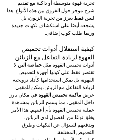
تجربة قهوة متوسطة أو داكنة مع تقديم 
شرح موجز حول الفروق بين هذه الأنواع. هذا 
ليس فقط يعزز من تجربة الزبون، بل 
يشجعه أيضًا على استكشاف نكهات جديدة 
وربما طلب كوب إضافي.
كيفية استغلال أدوات تحميص 
القهوة لزيادة التفاعل مع الزبائن
أدوات تحميص القهوة مثل 
حماصة البن
 لا 
تقتصر فقط على كونها أجهزة لتحميص 
القهوة، بل يمكن استخدامها كأداة ترويجية 
لزيادة التفاعل مع الزبائن. يمكن للمقهى 
عرض 
ماكينة تحميص القهوة
 في مكان بارز 
داخل المقهى، مما يسمح للزبائن بمشاهدة 
عملية تحميص القهوة بأم أعينهم. هذا الأمر 
يخلق نوعًا من الفضول لدى الزبائن، 
ويدفعهم للسؤال عن النكهات وطرق 
التحميص المختلفة.
كما يمكن لأصحاب المقاهي تنظيم جلسات 