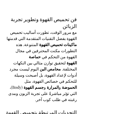
فن تحميص القهوة وتطوير تجربة 
الزبائن
مع مرور الوقت، تطورت أساليب تحميص 
القهوة بفضل التقنيات المتقدمة التي قدمتها 
ماكينات تحميص القهوة
 المتنوعة. هذه 
التطورات مكنت المحترفين في مجال 
القهوة من التحكم في 
حماصة 
القهوة
 لتحقيق توازن مثالي بين النكهات 
المختلفة. 
محامص البن
 اليوم ليست مجرد 
أدوات لإعداد القهوة، بل أصبحت وسيلة 
للتحكم في خصائص القهوة، مثل 
الحموضة
 و
المرارة
 و
جسم القهوة
 (Body)، 
التي تؤثر مباشرةً على تجربة الزبون ومدى 
رغبته في طلب كوب آخر.
التحديات المرتبطة بتحميص القهوة