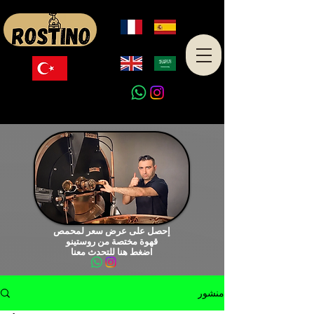
صنع في تركيا
إحصل على عرض سعر لمحمص
قهوة مختصة من روستينو
اضغط هنا للتحدث معنا
منشور