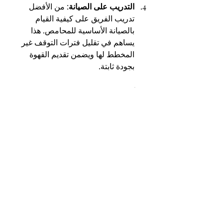
التدريب على الصيانة
: من الأفضل 
تدريب الفريق على كيفية القيام 
بالصيانة الأساسية للمحامص. هذا 
يساهم في تقليل فترات التوقف غير 
المخطط لها ويضمن تقديم القهوة 
بجودة ثابتة.
 محامص روستينو
عند الحديث عن 
محامص روستينو
، فإنها 
تُعتبر من بين الأفضل في مجالها. تجمع 
روستينو
 بين التكنولوجيا المتقدمة والتصميم 
المبتكر، مما يجعلها الخيار المثالي للمقاهي 
التي تسعى لتقديم قهوة بجودة عالية. 
محامص روستينو
 معروفة بقدرتها على 
تحميص البن بدقة عالية والتحكم في درجات 
الحرارة، مما يتيح للمستخدمين استخراج 
أفضل النكهات والروائح. بالإضافة إلى ذلك، 
توفر الشركة خدمات صيانة ودعم فني 