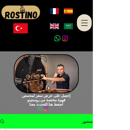
صنع في تركيا
إحصل على عرض سعر لمحمص
قهوة مختصة من روستينو
اضغط هنا للتحدث معنا
منشور