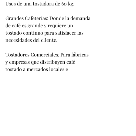
Usos de una tostadora de 60 kg:
Grandes Cafeterías: Donde la demanda 
de café es grande y requiere un 
tostado continuo para satisfacer las 
necesidades del cliente.
Tostadores Comerciales: Para fábricas 
y empresas que distribuyen café 
tostado a mercados locales e 
internacionales.
Grandes Fincas de Café: Que tuestan 
sus propios productos de café para 
venderlos directamente a los 
consumidores o exportarlos.
Si tienes un gran negocio de tostado 
de café y necesitas una tostadora con 