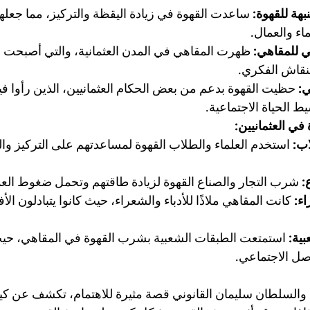
هة للقهوة:
 ساعدت القهوة في زيادة اليقظة والتركيز، مما جعلها م
اء والعمال.
ي للمقاهي:
 ظهرت المقاهي في المدن العثمانية، والتي أصبحت أ
لنقاش الفكري.
:
 حظيت القهوة بدعم من بعض الحكام العثمانيين، الذين رأوا فيه
ط الحياة الاجتماعية.
في العثمانيين:
اب:
 استخدم العلماء والطلاب القهوة لمساعدتهم على التركيز وا
:
 شرب التجار والصناع القهوة لزيادة طاقتهم وتحمل ضغوط الع
اء:
 كانت المقاهي ملاذًا للأدباء والشعراء، حيث كانوا يتبادلون الأ
ية:
 استمتعت الطبقات الشعبية بشرب القهوة في المقاهي، حيث 
اصل الاجتماعي.
 والسلطان سليمان القانوني قصة مثيرة للاهتمام، تكشف عن كيفي