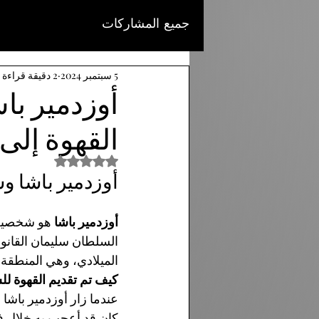
جميع المشاركات
5 سبتمبر 2024
2 دقيقة قراءة
أوزدمير با
القهوة إلى 
تم التقييم بـ ليس رقمًا من 
أوزدمير باشا وس
أوزدمير باشا
 هو شخصية ت
السلطان سليمان القانون
الميلادي، وهي المنطقة ا
كيف تم تقديم القهوة ل
عندما زار أوزدمير باشا
كان قد أعجب به خلال فت