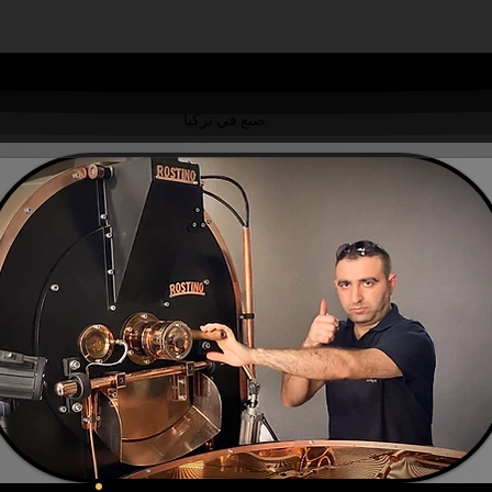
مركز تعلم التحميص
مطاحن القهوة
المحامص الصناعية
محا
صنع في تركيا