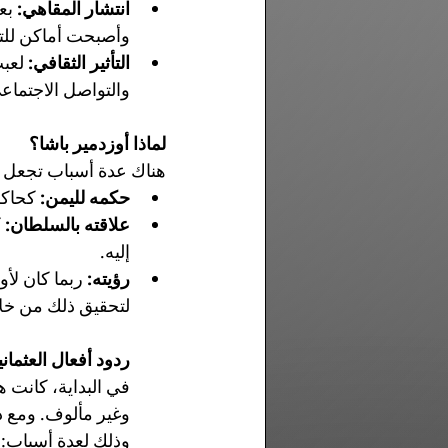
انتشار المقاهي:
 بع
وأصبحت أماكن للتج
التأثير الثقافي:
 لعب
والتواصل الاجتماع
لماذا أوزدمير باشا؟
هناك عدة أسباب تجعل 
حكمه لليمن:
 كحاكم
علاقته بالسلطان:
 
إليه.
رؤيته:
 ربما كان لأ
لتحقيق ذلك من خلا
ردود أفعال العثماني
في البداية، كانت 
وغير مألوف. ومع ذ
وذلك لعدة أسباب: