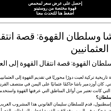
إحصل على عرض سعر لمحمص
قهوة مختصة من روستينو
اضغط هنا للتحدث معنا
شا وسلطان القهوة: قصة انتق
العثمانيين
أصل 5 نجوم.
لطان القهوة: قصة انتقال القهوة إلى العث
اريخية تركية لعبت دورًا محوريًا في تقديم القهوة إلى العثمانيين
ي. كان أوزدمير باشا حاكمًا عثمانيًا على اليمن في منتصف ال
لتي كانت تعتبر من أوائل المناطق التي عرفتها القهوة واستخدمت
لسلطان؟
 إسطنبول، قدم للسلطان سليمان القانوني هذا المشروب الغريب 
رة حكمه في اليمن. وقد لاقت القهوة إعجاب السلطان، الذي أمر