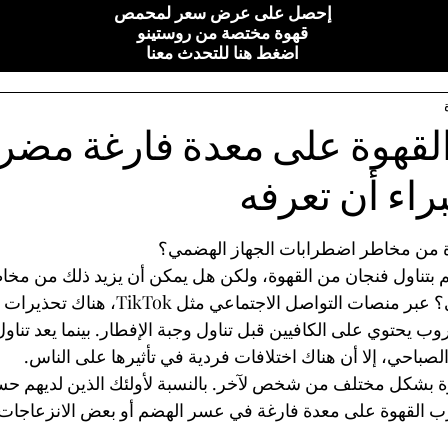
إحصل على عرض سعر لمحمص
قهوة مختصة من روستينو
اضغط هنا للتحدث معنا
قهوة على معدة فارغة مضر؟
براء أن تعرفه
أصل 5 نجوم.
ة من مخاطر اضطرابات الجهاز الهضمي؟
م بتناول فنجان من القهوة، ولكن هل يمكن أن يزيد ذلك من مخا
لمشاكل الجهاز الهضمي؟ عبر منصات التواصل الاجتماعي
يحتوي على الكافيين قبل تناول وجبة الإفطار. بينما يعد تناول ا
لصباحي، إلا أن هناك اختلافات فردية في تأثيرها على الناس.
ة بشكل مختلف من شخص لآخر. بالنسبة لأولئك الذين لديهم حس
ب القهوة على معدة فارغة في عسر الهضم أو بعض الانزعاجات ال