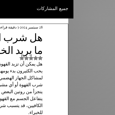
جميع المشاركات
28 سبتمبر 2024
3 دقيقة قراءة
هل شرب ال
ما يريد الخ
تم التقييم بـ ليس رقمًا من 
هل يمكن أن تزيد القهو
يحب الكثيرون بدء يومه
شرب القهوة أو أي مشروب 
يتجزأ من روتين البعض ا
يتفاعل الجسم مع القهو
الكافيين، قد يتسبب شر
للخبراء.