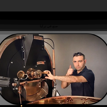
مركز تعلم التحميص
مطاحن القهوة
المحامص الصناعية
محا
صنع في تركيا