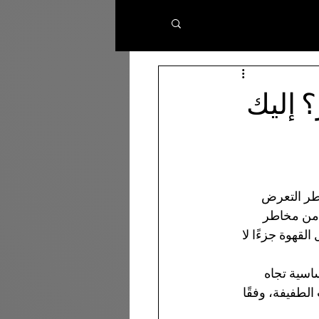
 إليك
طر التعرض 
 مثل TikTok، هناك تحذيرات من مخاطر 
لقهوة جزءًا لا 
اسية تجاه 
طفيفة، وفقًا 