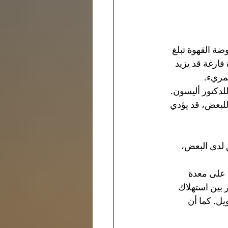
ة القهوة تبلغ 
القهوة على معدة فارغة قد يزيد 
مريء.
لدكتور أليسون.
للبعض، قد يؤدي 
 لدى البعض، 
 على معدة 
أنه لا يوجد ارتباط كبير بين استهلاك 
ل. كما أن 