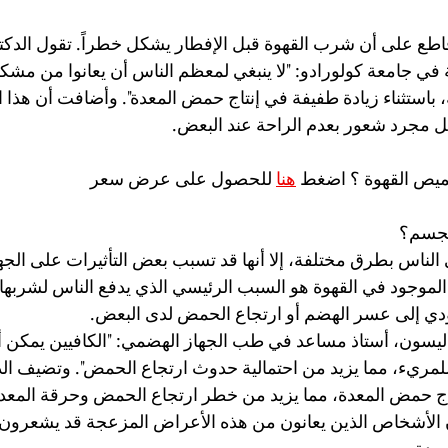
قاطع على أن شرب القهوة قبل الإفطار يشكل خطراً. تقول الدكت
ة في جامعة كولورادو: "لا ينبغي لمعظم الناس أن يعانوا من مش
باستثناء زيادة طفيفة في إنتاج حمض المعدة". وأضافت أن هذا التأ
 مجرد شعور بعدم الراحة عند البعض.
ميص القهوة ؟ اضغط 
هنا
 للحصول على عرض سعر
لجسم؟
 الناس بطرق مختلفة، إلا أنها قد تسبب بعض التأثيرات على الج
لموجود في القهوة هو السبب الرئيسي الذي يدفع الناس لشربها 
يؤدي إلى عسر الهضم أو ارتجاع الحمض لدى البعض.
ليسون، أستاذ مساعد في طب الجهاز الهضمي: "الكافيين يمكن أ
للمريء، مما يزيد من احتمالية حدوث ارتجاع الحمض". وتضيف الد
نتاج حمض المعدة، مما يزيد من خطر ارتجاع الحمض وحرقة المعد
 الأشخاص الذين يعانون من هذه الأعراض المزعجة قد يشعرون ب