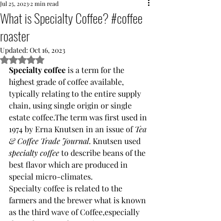
Jul 25, 2023
2 min read
What is Specialty Coffee? #coffee
roaster
Updated:
Oct 16, 2023
Rated NaN out of 5 stars.
Specialty coffee
 is a term for the 
highest grade of coffee available, 
typically relating to the entire supply 
chain, using single origin or single 
estate coffee.The term was first used in 
1974 by Erna Knutsen in an issue of 
Tea 
& Coffee Trade Journal
. Knutsen used 
specialty coffee
 to describe beans of the 
best flavor which are produced in 
special micro-climates.
Specialty coffee is related to the 
farmers and the brewer what is known 
as the third wave of Coffee,especially 