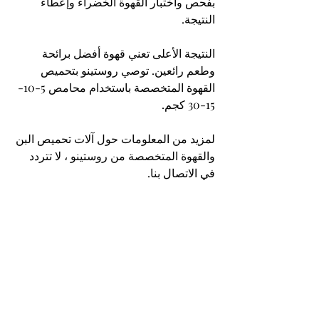
بفحص واختبار القهوة الخضراء وإعطاء 
النتيجة.
النتيجة الأعلى تعني قهوة أفضل برائحة 
وطعم رائعين. توصي روستينو بتحميص 
القهوة المتخصصة باستخدام محامص 5-10-
15-30 كجم.
لمزيد من المعلومات حول آلات تحميص البن 
والقهوة المتخصصة من روستينو ، لا تتردد 
في الاتصال بنا.
Get offer for advanced coffee roasting 
machine over email or whatsapp :
sales@rostino.co
+905383607501